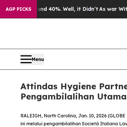
r Around 40%. Well, it Didn’t
As war With Iran
AGP PICKS
Menu
Attindas Hygiene Partn
Pengambilalihan Utama
RALEIGH, North Carolina, Jan. 10, 2026 (GLOB
ini melalui pengambilalihan Società Italiana La