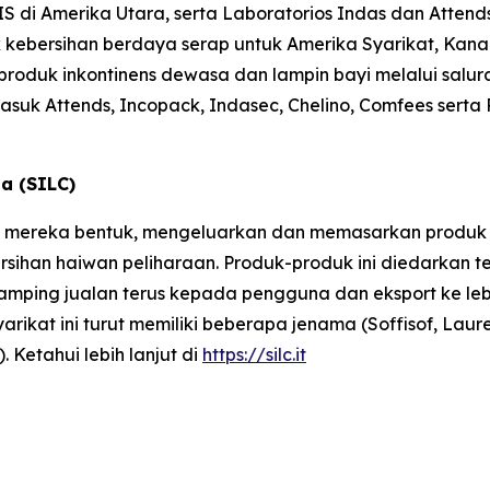
S di Amerika Utara, serta Laboratorios Indas dan Attend
ebersihan berdaya serap untuk Amerika Syarikat, Kanada
roduk inkontinens dewasa dan lampin bayi melalui salura
rmasuk
Attends, Incopack, Indasec, Chelino, Comfees
serta
sa (SILC)
ILC mereka bentuk, mengeluarkan dan memasarkan produk u
ersihan haiwan peliharaan. Produk-produk ini diedarkan t
di samping jualan terus kepada pengguna dan eksport ke le
arikat ini turut memiliki beberapa jenama (Soffisof, Laur
 Ketahui lebih lanjut di
https://silc.it