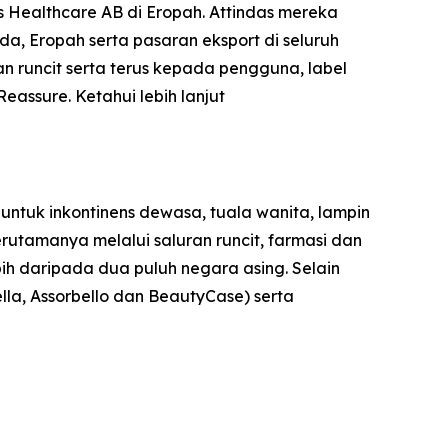
s Healthcare AB di Eropah. Attindas mereka
, Eropah serta pasaran eksport di seluruh
n runcit serta terus kepada pengguna, label
Reassure
. Ketahui lebih lanjut
ntuk inkontinens dewasa, tuala wanita, lampin
erutamanya melalui saluran runcit, farmasi dan
bih daripada dua puluh negara asing. Selain
ella, Assorbello dan BeautyCase) serta