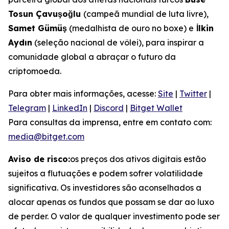
Tosun Çavuşoğlu
(campeã mundial de luta livre),
Samet Gümüş
(medalhista de ouro no boxe) e
İlkin
Aydın
(seleção nacional de vôlei), para inspirar a
comunidade global a abraçar o futuro da
criptomoeda.
Para obter mais informações, acesse:
Site
|
Twitter
|
Telegram
|
LinkedIn
|
Discord
|
Bitget Wallet
Para consultas da imprensa, entre em contato com:
media@bitget.com
Aviso de risco:
os preços dos ativos digitais estão
sujeitos a flutuações e podem sofrer volatilidade
significativa. Os investidores são aconselhados a
alocar apenas os fundos que possam se dar ao luxo
de perder. O valor de qualquer investimento pode ser