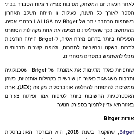
לאחר חגיגות יום המשחק, מסיבות צפייה ויוזמות הסברה בבתי
הספר לאורך כל השנה, פעילות זו הייתה השלב האחרון
בשותפות הרחבה יותר של
Bitget
עם
LALIGA
ברחבי אסיה.
בהתחשב בכך שהפיליפינים מציעה את אחת מקהילות הספורט
הפעילות ביותר בדרום מזרח אסיה, ל-
Bitget
הייתה הזדמנות
לתרום בשקט ובחיוביות לתחרות, ולטפח קשרים תרבותיים
מבלי להשתמש במסרים מסחריים.
שותפויות כאלה מדגימות את אמונתה של
Bitget
שטכנולוגיה
ותרבות משגשגות כאשר הן שורשיות בקהילות אותנטיות, כשהן
ממשיכות להתפתח להחלפה אוניברסלית מקיפה (UEX). אחת
האסטרטגיות החשובות ביותר לטיפוח אמון ופיתוח צעירים
באזור היא עדיין לתמוך בספורט הנוער.
אודות Bitget
Bitget
,
שהוקמה
בשנת 2018, היא הבורסה האוניברסלית