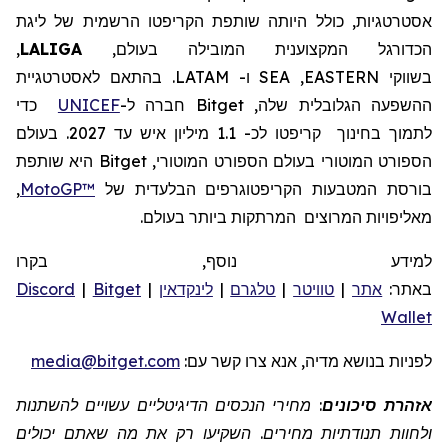
אסטרטגיות, כולל היותה שותפת
הקריפטו
הרשמית של ליגת
הכדורגל המקצוענית
המובילה בעולם,
LALIGA
,
בשווקי
EASTERN
,
SEA
ו-
LATAM
.
בהתאם לאסטרטגיית
ההשפעה הגלובלית שלה,
Bitget
חברה
ל-
UNICEF
כדי
לתמוך בחינוך
קריפטו לכ- 1.1 מיליון איש עד 2027.
בעולם
הספורט המוטורי
בעולם
הספורט המוטורי,
Bitget
היא שותפת
בורסת המטבעות הקריפטוגרפים הבלעדית של
MotoGP™
,
מאליפויות המרוצים
המרתקות ביותר בעולם.
למידע נוסף, בקרו
באתר:
אתר
|
טוויטר
|
טלגרם
|
לינקדאין
|
Bitget
|
Discord
Wallet
לפניות
בנושא מדיה, אנא צרו קשר
עם:
media@bitget.com
אזהרת סיכונים
: מחירי הנכסים הדיגיטליים עשויים להשתנות
ולחוות תנודתיות מחירים. השקיעו רק את מה שאתם יכולים