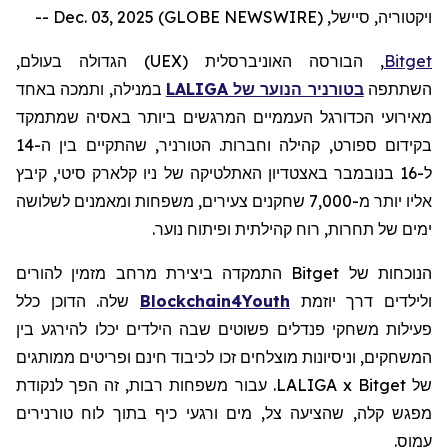
ויקטוריה, סיישל, Dec. 03, 2025 (GLOBE NEWSWIRE) --
Bitget
, הבורסה האוניברסלית (
UEX
) הגדולה בעולם,
השתתפה
בטורניר הנוער של
LALIGA
במנילה, ותמכה באחד
מאירועי הכדורגל העממיים המרגשים ביותר באסיה שמתמקד
בקידום ספורט, קהילה וחברות. הטורניר, שהתקיים בין ה-14
ל-16 בנובמבר באצטדיון האתלטיקה של ניו קלארק סיטי, קיבץ
אליו יותר מ-7,000 שחקנים צעירים, משפחות ומאמנים לשלושה
ימים של תחרות, רוח קהילתית ופיתוח נוער.
הנוכחות של
Bitget
התמקדה ביצירת מרחב מזמין להורים
ולילדים דרך יוזמת
Blockchain4Youth
שלה. הדוכן כלל
פעילות
משחקי
פנדלים
פשוטים
שבה הילדים יכלו להירגע בין
המשחקים, וניסיונות מוצלחים זכו לכיבוד חינם ופריטים ממותגים
של LALIGA x Bitget. עבור משפחות רבות, זה הפך לנקודת
מפגש קלה, שהציעה צל, מים ורגעי כיף בתוך לוח טורנירים
עמוס.