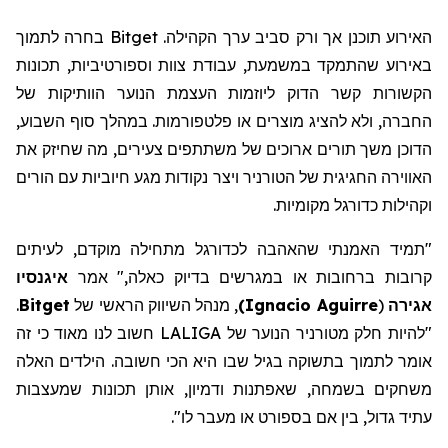
האירוע תוכנן אך ורק סביב ערך הקהילה. Bitget בחרה לתמוך
באירוע שהתמקד במשמעת, עבודת צוות וספורטיביות, תכונות
הקשורות קשר הדוק ליוזמות העצמת הנוער הוותיקות של
החברה, ולא להציג מוצרים או פלטפורמות. במהלך סוף השבוע,
הדוכן משך תורים ארוכים של משתתפים צעירים, מה שחיזק את
האווירה החגיגית של הטורניר ויצר נקודות מגע חיוביות עם הורים
וקהילות כדורגל מקומיות.
"תמיד האמנתי שהאהבה לכדורגל מתחילה מוקדם, לעיתים
קרובות ברחובות או במגרשים בדיוק כאלה," אמר
איגנסיו
אגירה
(
Ignacio Aguirre
)
,
מנהל
השיווק
הראשי של
Bitget
.
"להיות חלק מטורניר הנוער של LALIGA חשוב לנו מאוד כי זה
אומר
לתמוך בתשוקה בגיל שבו היא הכי חשובה. הילדים האלה
משחקים בשמחה, שאפתנות ודמיון, אותן תכונות שמעצבות
עתיד גדול, בין אם בספורט או מעבר לו
".