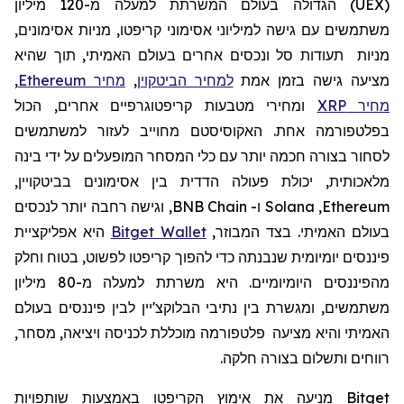
(
UEX
)
הגדולה בעולם המשרתת למעלה מ-120
מיליון
משתמשים עם גישה למיליוני אסימוני קריפטו, מניות אסימונים,
מניות תעודות סל ונכסים אחרים בעולם האמיתי, תוך שהיא
מציעה גישה בזמן אמת
למחיר הביטקוין
,
מחיר Ethereum
,
מחיר XRP
ומחירי מטבעות קריפטוגרפיים אחרים, הכול
בפלטפורמה אחת. האקוסיסטם מחוייב לעזור למשתמשים
לסחור בצורה חכמה יותר עם כלי המסחר המופעלים על ידי בינה
מלאכותית, יכולת פעולה הדדית בין אסימונים בביטקויין,
Ethereum
,
Solana
ו-
BNB Chain
, וגישה רחבה יותר לנכסים
בעולם האמיתי. בצד המבוזר,
Bitget Wallet
היא אפליקציית
פיננסים יומיומית שנבנתה כדי להפוך קריפטו לפשוט, בטוח וחלק
מהפיננסים היומיומיים. היא
משרתת למעלה מ-80 מיליון
משתמשים, ומגשרת בין נתיבי הבלוקצ'יין לבין פיננסים בעולם
האמיתי
והיא
מצי
עה
פלטפורמה מוכללת לכניסה ויציאה, מסחר,
רווחים ותשלום בצורה חלקה.
Bitget
מניעה את
אימוץ
הקריפטו
באמצעות שותפויות